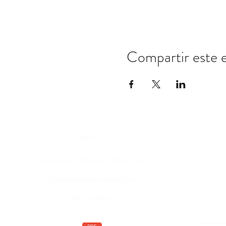
Compartir este 
CONTACTO
Barcelona / Madrid / New York
info@eAliciaUniversity.com
900 533 867