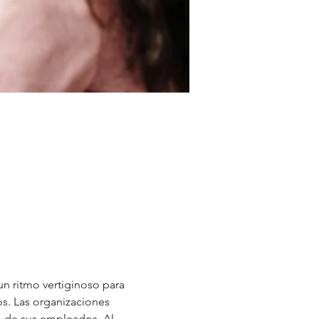
n ritmo vertiginoso para 
os. Las organizaciones 
o de sus empleados. Al 