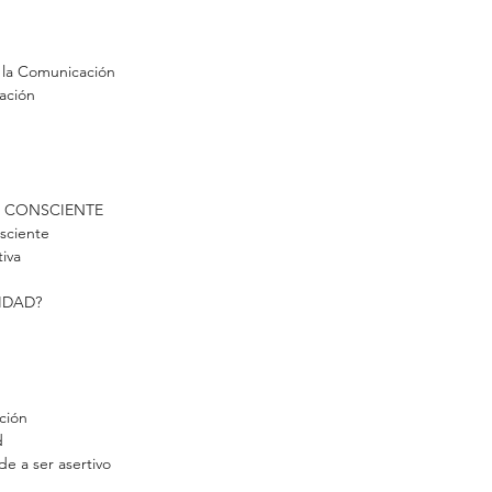
e la Comunicación
ación
N CONSCIENTE
sciente
tiva
VIDAD?
ción
d
de a ser asertivo