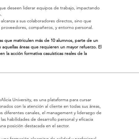
 que deseen liderar equipos de trabajo, impactando
.
 alcanza a sus colaboradores directos, sino que
, proveedores, compañeros, y entorno personal.
as que matriculen más de 10 alumnos, parte de un
an aquellas áreas que requieren un mayor refuerzo. El
n la acción formativa casuísticas reales de la
eAlicia University, es una plataforma para cursar
onados con la atención al cliente en todas sus áreas,
los diferentes canales, el management y liderazgo de
as habilidades de desarrollo personal y eficacia
una posición destacada en el sector.
r una formación elearning de calidad y profesional,