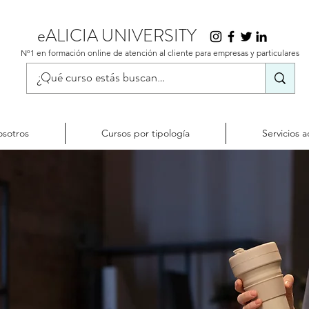
eALICIA UNIVERSITY
Nº1 en formación online de atención al cliente para empresas y particulares
sotros
Cursos por tipología
Servicios a