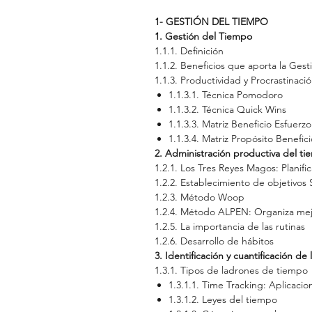
1- GESTIÓN DEL TIEMPO
1. Gestión del Tiempo
1.1.1.
Definición
1.1.2.
Beneficios que aporta la Gest
1.1.3.
Productividad y Procrastinació
1.1.3.1.
Técnica Pomodoro
1.1.3.2.
Técnica Quick Wins
1.1.3.3.
Matriz Beneficio Esfuerzo
1.1.3.4.
Matriz Propósito Benefici
2. Administración productiva del ti
1.2.1.
Los Tres Reyes Magos: Planifi
1.2.2.
Establecimiento de objetivo
1.2.3.
Método Woop
1.2.4.
Método ALPEN: Organiza mejo
1.2.5.
La importancia de las rutinas
1.2.6.
Desarrollo de hábitos
3. Identificación y cuantificación de
1.3.1.
Tipos de ladrones de tiempo
1.3.1.1.
Time Tracking: Aplicacio
1.3.1.2.
Leyes del tiempo