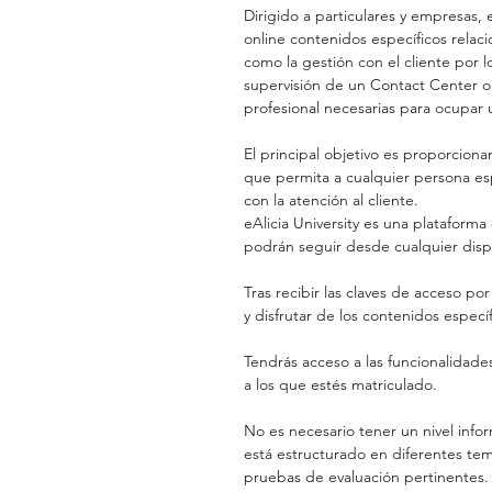
Dirigido a particulares y empresas, 
online contenidos específicos relaci
como la gestión con el cliente por 
supervisión de un Contact Center o l
profesional necesarias para ocupar 
El principal objetivo es proporciona
que permita a cualquier persona esp
con la atención al cliente.
eAlicia University es una plataforma 
podrán seguir desde cualquier disp
Tras recibir las claves de acceso po
y disfrutar de los contenidos especí
Tendrás acceso a las funcionalidades
a los que estés matriculado.
No es necesario tener un nivel infor
está estructurado en diferentes tem
pruebas de evaluación pertinentes.