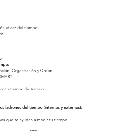
ión eficaz del tiempo
n:
o
empo:
cación, Organización y Orden
s SMART
r tu tiempo de trabajo
 los ladrones del tiempo (internos y externos):
nes que te ayudan a medir tu tiempo