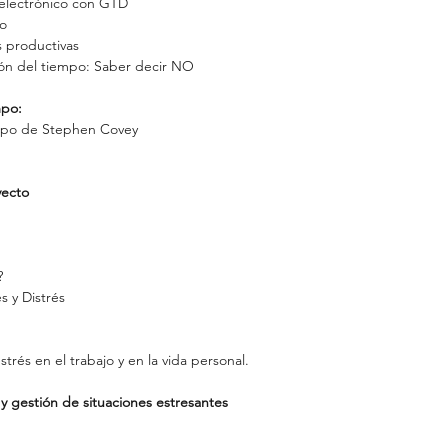
 electrónico con GTD
no
 productivas
tión del tiempo: Saber decir NO
mpo:
empo de Stephen Covey
yecto
?
s y Distrés
strés en el trabajo y en la vida personal.
y gestión de situaciones estresantes