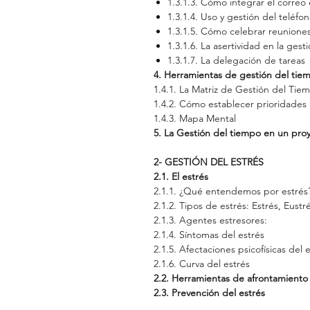
1.3.1.3.
Cómo integrar el correo
1.3.1.4.
Uso y gestión del teléfo
1.3.1.5.
Cómo celebrar reuniones
1.3.1.6.
La asertividad en la ges
1.3.1.7.
La delegación de tareas
4. Herramientas de gestión del tie
1.4.1.
La Matriz de Gestión del Ti
1.4.2.
Cómo establecer prioridades
1.4.3.
Mapa Mental
5. La Gestión del tiempo en un pro
2-
GESTIÓN DEL ESTRÉS
2.1.
El estrés
2.1.1.
¿Qué entendemos por estrés
2.1.2.
Tipos de estrés: Estrés, Eustré
2.1.3.
Agentes estresores:
2.1.4.
Síntomas del estrés
2.1.5.
Afectaciones psicofísicas del e
2.1.6.
Curva del estrés
2.2.
Herramientas de afrontamiento 
2.3.
Prevención del estrés