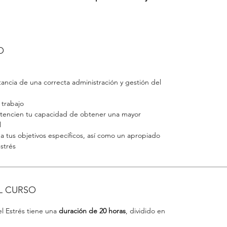
Tenemos múltiples obligaciones y tareas y, a pesar de
nuestra dedicación, a veces el tiempo nos resulta
insuficiente. Esto nos origina sensación de descontrol y
O
estrés.
n este curso te ayudamos a gestionarlo y a darte técnic
que mejorarán, en poco tiempo, tu calidad de vida.
ancia de una correcta administración y gestión del
 trabajo
otencien tu capacidad de obtener una mayor
l
a tus objetivos específicos, así como un apropiado
estrés
L CURSO
l Estrés tiene una
duración de 20 horas
, dividido en