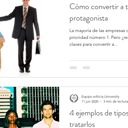
Cómo convertir a tu
Ventas
Formación
proactividad
protagonista
La mayoría de las empresas d
prioridad número 1. Pero ¿r
claves para convertir a...
Equipo eAlicia University
11 jun 2020
3 min de lectura
4 ejemplos de tipo
tratarlos