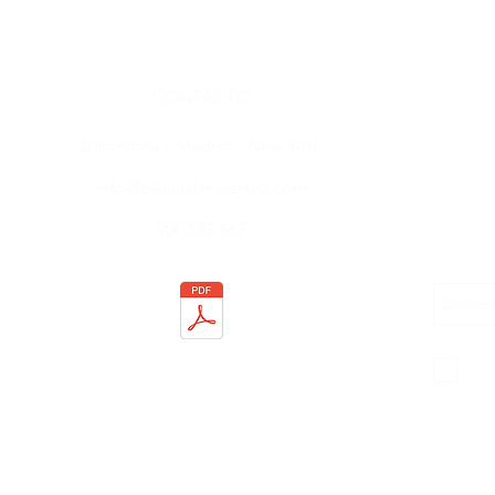
CONTACTO
Barcelona / Madrid / New York
info@eAliciaUniversity.com
900 533 867
Acep