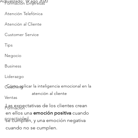
Actualizado:
19 ago 2020
Formación Empresas
Atención Telefónica
Atención al Cliente
Customer Service
Tips
Negocio
Business
Liderazgo
Cómo aplicar la inteligencia emocional en la 
Coaching
atención al cliente
Ventas
Las expectativas de los clientes crean 
Formación
en ellos una 
emoción positiva
 cuando 
proactividad
se cumplen, y una emoción negativa 
cuando no se cumplen.