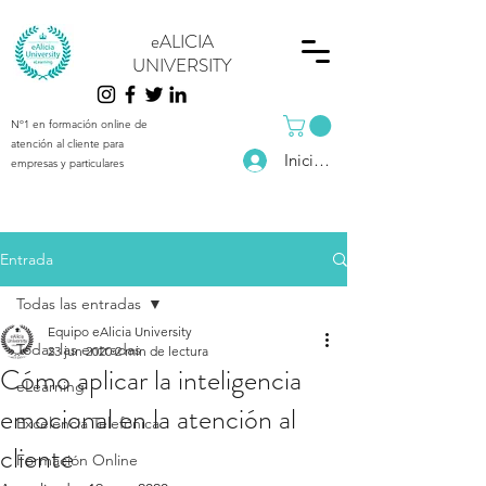
eALICIA
UNIVERSITY
Nº1 en formación online de
atención al cliente para
Iniciar sesión
empresas y particulares
Entrada
Todas las entradas
Equipo eAlicia University
Todas las entradas
23 jun 2020
2 min de lectura
Cómo aplicar la inteligencia
eLearning
emocional en la atención al
Excelencia Telefónica
cliente
Formación Online