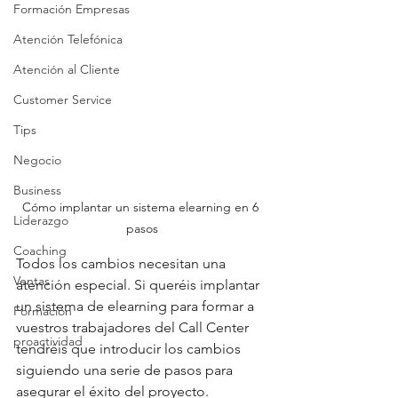
Formación Empresas
Atención Telefónica
Atención al Cliente
Customer Service
Tips
Negocio
Business
Cómo implantar un sistema elearning en 6 
Liderazgo
pasos
Coaching
Todos los cambios necesitan una 
Ventas
atención especial. Si queréis implantar 
un sistema de elearning para formar a 
Formación
vuestros trabajadores del Call Center 
proactividad
tendréis que introducir los cambios 
siguiendo una serie de pasos para 
asegurar el éxito del proyecto.