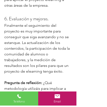
otras áreas de la empresa.
6. Evaluación y mejoras.
Finalmente el seguimiento del 
proyecto es muy importante para 
conseguir que siga avanzando y no se 
estanque. La actualización de los 
contenidos, la participación de toda la 
comunidad de alumnos o 
trabajadores, y la medición de 
resultados son los pilares para que un 
proyecto de elearning tenga éxito.
Pregunta de reflexión: 
¿Qué 
metodología utilizáis para implicar a 
vuestros empleados en los proyectos 
de la compañía? ¿Habéis probado la 
Teléfono
Email
potencia de los promotores como 