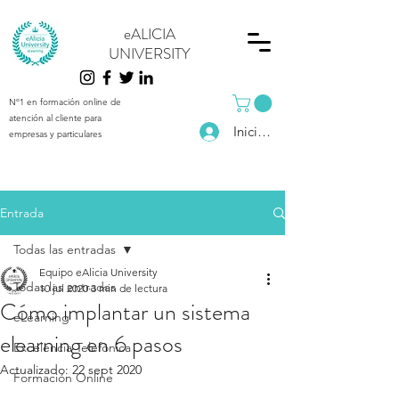
eALICIA
UNIVERSITY
Nº1 en formación online de
atención al cliente para
Iniciar sesión
empresas y particulares
Entrada
Todas las entradas
Equipo eAlicia University
Todas las entradas
10 jul 2020
3 min de lectura
Cómo implantar un sistema
eLearning
elearning en 6 pasos
Excelencia Telefónica
Actualizado:
22 sept 2020
Formación Online