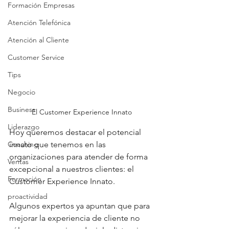
Formación Empresas
Atención Telefónica
Atención al Cliente
Customer Service
Tips
Negocio
Business
El Customer Experience Innato
Liderazgo
Hoy queremos destacar el potencial 
Coaching
innato que tenemos en las 
organizaciones para atender de forma 
Ventas
excepcional a nuestros clientes: el 
Formación
Customer Experience Innato.
proactividad
Algunos expertos ya apuntan que para 
mejorar la experiencia de cliente no 