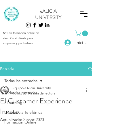
eALICIA
UNIVERSITY
Nº1 en formación online de
atención al cliente para
Iniciar sesión
empresas y particulares
Entrada
Todas las entradas
Equipo eAlicia University
Todas las entradas
16 oct 2019
2 min de lectura
El Customer Experience
eLearning
Innato
Excelencia Telefónica
Actualizado:
2 sept 2020
Formación Online