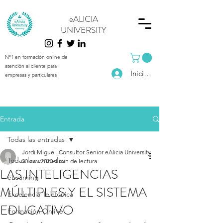
eALICIA
UNIVERSITY
Nº1 en formación online de
atención al cliente para
Iniciar sesión
empresas y particulares
Entrada
Todas las entradas
Jordi Miguel_Consultor Senior eAlicia University
Todas las entradas
20 nov 2020
4 min de lectura
LAS INTELIGENCIAS
eLearning
MÚLTIPLES Y EL SISTEMA
Excelencia Telefónica
EDUCATIVO
Formación Online