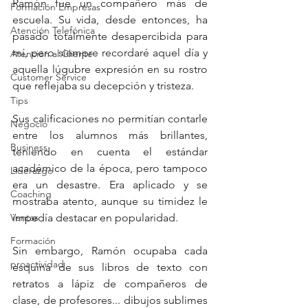
Ramón fue un compañero más de 
Formación Empresas
escuela. Su vida, desde entonces, ha 
Atención Telefónica
pasado totalmente desapercibida para 
mí, pero siempre recordaré aquel día y 
Atención al Cliente
aquella lúgubre expresión en su rostro 
Customer Service
que reflejaba su decepción y tristeza.
Tips
Sus calificaciones no permitían contarle 
Negocio
entre los alumnos más brillantes, 
Business
teniendo en cuenta el estándar 
académico de la época, pero tampoco 
Liderazgo
era un desastre. Era aplicado y se 
Coaching
mostraba atento, aunque su timidez le 
Ventas
impedía destacar en popularidad. 
Formación
Sin embargo, Ramón ocupaba cada 
proactividad
esquina de sus libros de texto con 
retratos a lápiz de compañeros de 
clase, de profesores... dibujos sublimes 