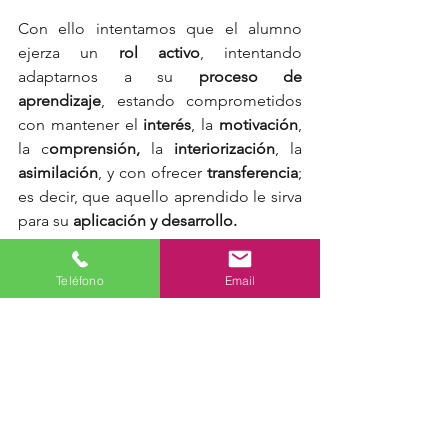
Con ello intentamos que el alumno 
ejerza un 
rol activo
, intentando 
adaptarnos a su 
proceso de 
aprendizaje
, estando comprometidos 
con mantener el 
interés
, la 
motivación
, 
la c
omprensión, 
la 
interiorización
, la 
asimilación
, y con ofrecer 
transferencia
;  
es decir, que aquello aprendido le sirva 
para su 
aplicación y desarrollo.
El empeño de Howard Gardner en 
Teléfono
Email
ofrecer una visión más amplia del 
intelecto nos ofrece la posibilidad de 
acercarnos al conocimiento con una 
perspectiva más positiva y heurística, 
que nos proporciona mejores 
resultados. 