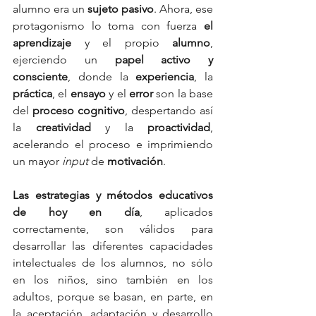
alumno era un 
sujeto pasivo
. Ahora, ese 
protagonismo lo toma con fuerza 
el 
aprendizaje
 y el propio 
alumno
, 
ejerciendo un 
papel activo y 
consciente
, donde la 
experiencia
, la 
práctica
, el 
ensayo
 y el 
error
 son la base 
del 
proceso cognitivo
, despertando así 
la 
creatividad
 y la 
proactividad
, 
acelerando el proceso e imprimiendo 
un mayor 
input
 de 
motivación
.
Las estrategias y métodos educativos 
de hoy en día
, aplicados 
correctamente, son válidos para 
desarrollar las diferentes capacidades 
intelectuales de los alumnos, no sólo 
en los niños, sino también en los 
adultos, porque se basan, en parte, en 
la aceptación, adaptación y desarrollo 